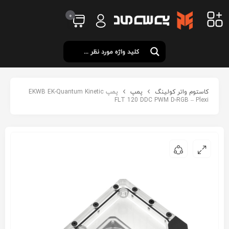
0
کاستوم واتر کولینگ
پمپ
پمپ EKWB EK-Quantum Kinetic
FLT 120 DDC PWM D-RGB – Plexi