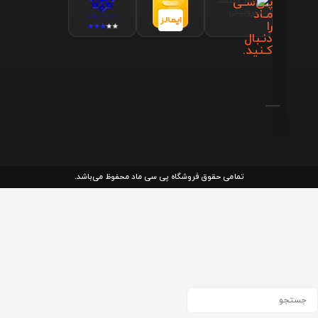
پـی‌سـی
مـاد
را
دنـبال
کـنید.
تمامی حقوق فروشگاه پی سی ماد محفوظ می‌باشد.