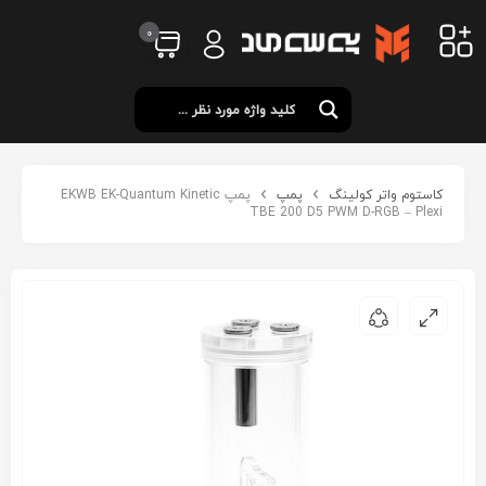
0
کاستوم واتر کولینگ
پمپ
پمپ EKWB EK-Quantum Kinetic
TBE 200 D5 PWM D-RGB – Plexi