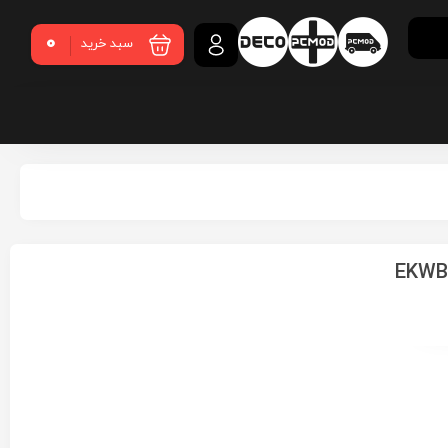
0
سبد خرید
EKWB E