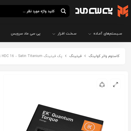
سـیستم‌های آمـاده
سـخـت افـزار
پی سی ماد سرویس
کاستوم واتر کولینگ
فیتینگ
پک فیتینگ EKWB EK-Quantum Torque 6-Pack HDC 16 – Satin Titanium