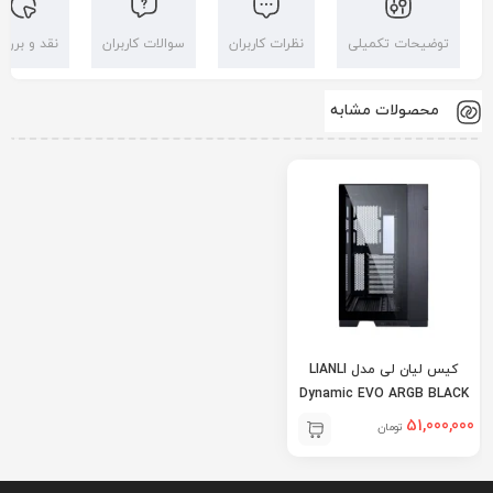
توضیحات تکمیلی
نظرات کاربران
سوالات کاربران
نقد و بررس
محصولات مشابه
کیس لیان لی مدل LIANLI
Dynamic EVO ARGB BLACK
51,000,000
تومان