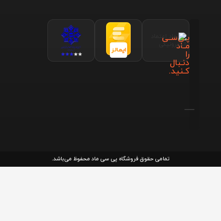
پـی‌سـی
مـاد
را
دنـبال
کـنید.
تمامی حقوق فروشگاه پی سی ماد محفوظ می‌باشد.