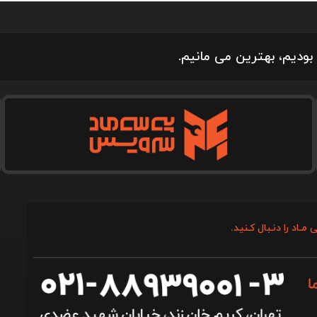
بودیم، بهترین می مانیم.
 مـاد را دنـبال کـنید.