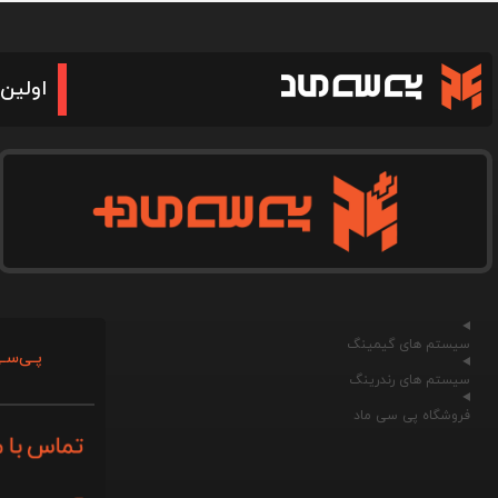
اولین 
سیستم های گیمینگ
پـی‌سـی
سیستم های رندرینگ
فروشگاه پی سی ماد