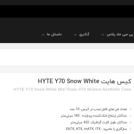
پی سی ماد پلاس
گـالـری
داستان ما
کیس هایت HYTE Y70 Snow White
HYTE Y70 Snow White Mid-Tower ATX Modern Aesthetic Case
تعداد فن های قابل نصب در کیس: 10 عدد
حداکثر ارتفاع خنک‌کننده پردازنده : 183 میلی‌متر
حداکثر طول کارت گرافیک: 422 میلی‌متر
سازگاری با مادربرد : EATX, ATX, mATX, ITX