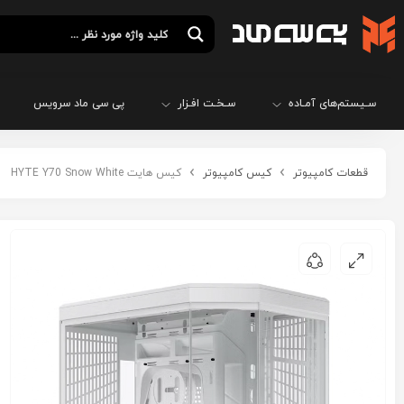
سـیستم‌های آمـاده
سـخـت افـزار
پی سی ماد سرویس
قطعات کامپیوتر
کیس کامپیوتر
کیس هایت HYTE Y70 Snow White