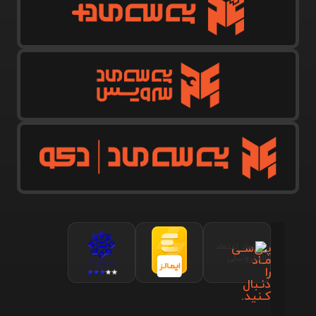
پـی‌سـی
مـاد
را
دنـبال
کـنید.