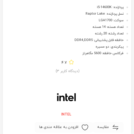
پردازنده: i5-14600K
نسل پردازنده: Raptor Lake
سوکت: LGA1700
تعداد هسته: 14 هسته
تعداد رشته: 20 رشته
حافظه قابل پشتیبانی: DDR4,DDR5
پیکربندی: دو مسیره
فرکانس حافظه: 5600 مگاهرتز
4.7
(دیدگاه کاربر
3
)
INTEL
مقایسه
افزودن به علاقه مندی ها