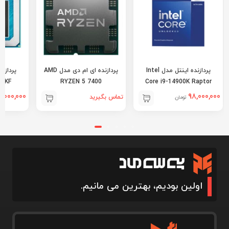
پردازنده اینتل مدل Intel
پردازنده ای ام دی مدل AMD
65KF
RYZEN 5 7400
Core i9-14900K Raptor
Lake Refresh
1,000,000
98,000,000
تماس بگیرید
تومان
اولین بودیم، بهترین می مانیم.