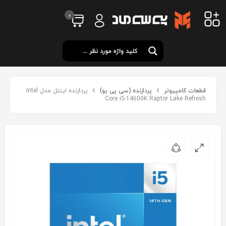
0
قطعات کامپیوتر
پردازنده (سی پی یو)
پردازنده اینتل مدل Intel
Core i5-14600K Raptor Lake Refresh