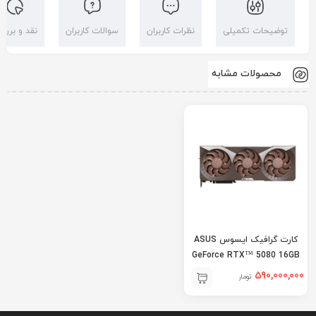
توضیحات تکمیلی
نظرات کاربران
سوالات کاربران
نقد و بررس
محصولات مشابه
کارت گرافیک ایسوس ASUS
GeForce RTX™ 5080 16GB
GDDR7 Noctua OC
590,000,000
تومان