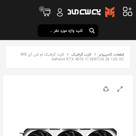
0
قطعات کامپیوتر
کارت گرافیک
کارت گرافیک ام اس آی MSI
GeForce RTX 4070 Ti VENTUS 3X 12G OC