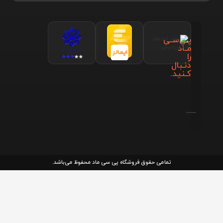
پـی‌سـی
مـاد
را
دنـبال
کـنید.
تمامی حقوق فروشگاه پی سی ماد محفوظ می‌باشد.