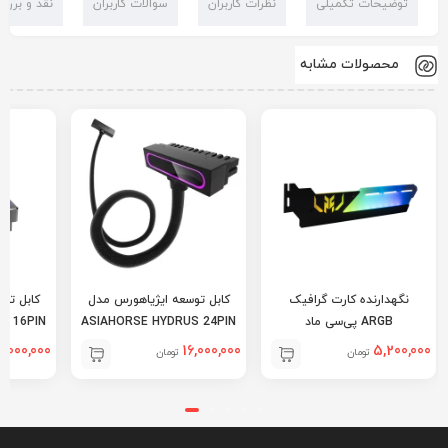
توضیحات تکمیلی
نظرات کاربران
سوالات کاربران
نقد و بررس
محصولات مشابه
نگهدارنده کارت گرافیک
کابل توسعه ایژیاهورس مدل
کابل تو
ARGB پی‌سی ماد
ASIAHORSE HYDRUS 24PIN
S 16PIN
ACK
BLACK
6,000,000
16,000,000
5,200,000
تومان
تومان