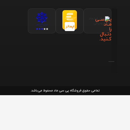
پـی‌سـی
مـاد
را
دنـبال
کـنید.
تمامی حقوق فروشگاه پی سی ماد محفوظ می‌باشد.