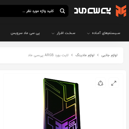
سـیستم‌های آمـاده
سـخـت افـزار
پی سی ماد سرویس
لوازم جانبی
لوازم مادینگ
لایت بورد ARGB پی‌سی ماد