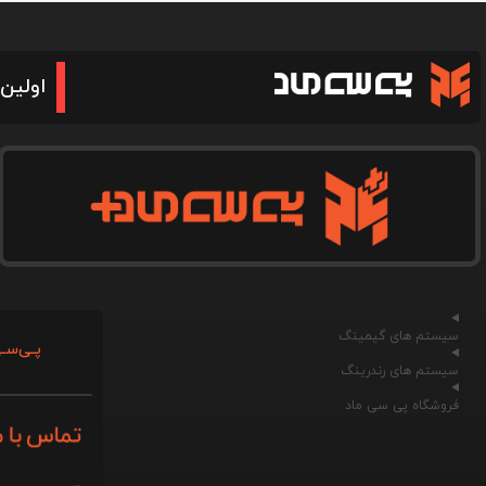
اولین 
سیستم های گیمینگ
پـی‌سـی
سیستم های رندرینگ
فروشگاه پی سی ماد