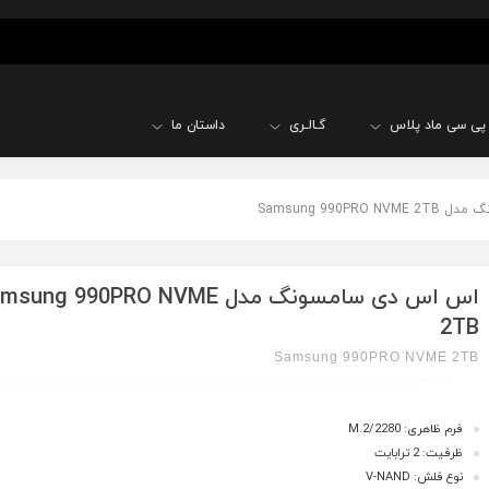
پی سی ماد پلاس
گـالـری
داستان ما
Samsung 990PR
اس اس دی سامسونگ مدل ung 990PRO NVME
2TB
Samsung 990PRO NVME 2TB
فرم ظاهری: M.2/2280
ظرفیت: 2 ترابایت
نوع فلش: V-NAND