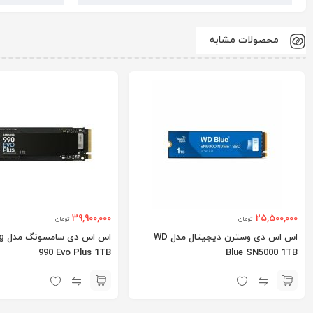
محصولات مشابه
39,900,000
25,500,000
تومان
تومان
اس اس دی وسترن دیجیتال مدل WD
اس 
990 Evo Plus 1TB
Blue SN5000 1TB