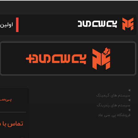
اولین 
سیستم های گیمینگ
پـی‌سـی
سیستم های رندرینگ
فروشگاه پی سی ماد