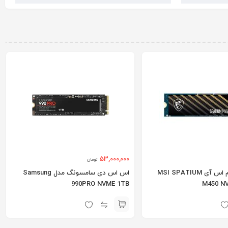
53,000,000
تومان
اس اس دی ام اس آی MSI SPATIUM
اس اس دی سامسونگ مدل Samsung
990PRO NVME 1TB
M450 N