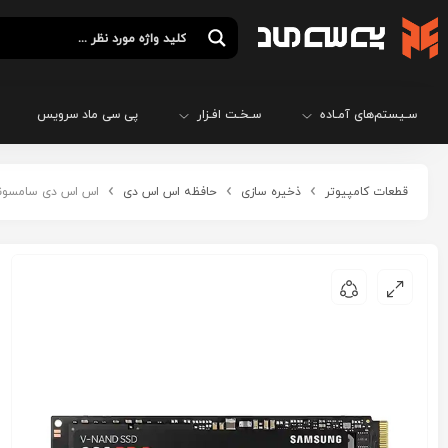
سـیستم‌های آمـاده
سـخـت افـزار
پی سی ماد سرویس
قطعات کامپیوتر
ذخیره سازی
حافظه اس اس دی
اس اس دی سامسونگ مدل O NVME 2TB