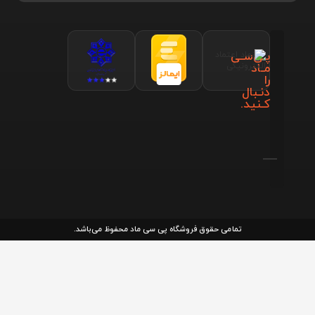
پـی‌سـی
مـاد
را
دنـبال
کـنید.
تمامی حقوق فروشگاه پی سی ماد محفوظ می‌باشد.