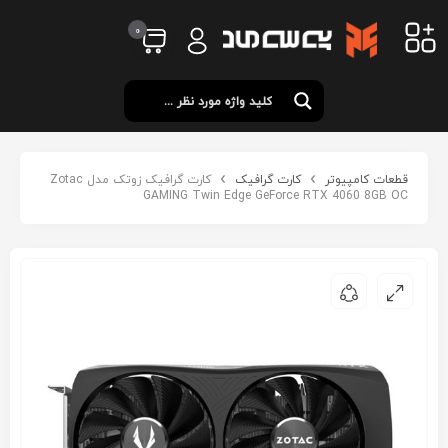
0
قطعات کامپیوتر
کارت گرافیک
کارت گرافیک زوتک مدل Zotac
GAMING Twin Edge GeForce RTX 4060 8GB OC