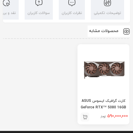
توضیحات تکمیلی
نظرات کاربران
سوالات کاربران
نقد و بررس
محصولات مشابه
کارت گرافیک ایسوس ASUS
GeForce RTX™ 5080 16GB
GDDR7 Noctua OC
590,000,000
تومان