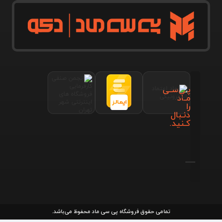
پـی‌سـی
مـاد
را
دنـبال
کـنید.
تمامی حقوق فروشگاه پی سی ماد محفوظ می‌باشد.