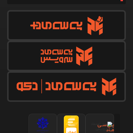
پـی‌سـی
مـاد