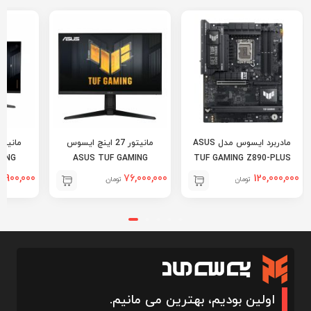
مادربرد ایسوس مدل ASUS
مانیتور 27 اینچ ایسوس
MING
ASUS TUF GAMING
TUF GAMING Z890-PLUS
VG27AQL5A
WIFI
9,900,000
76,000,000
120,000,000
تومان
تومان
اولین بودیم، بهترین می مانیم.