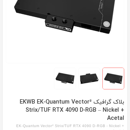
بلاک گرافیک EKWB EK-Quantum Vector²
Strix/TUF RTX 4090 D-RGB – Nickel +
Acetal
EK-Quantum Vector² Strix/TUF RTX 4090 D-RGB - Nickel +