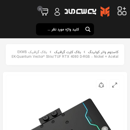
0
کاستوم واتر کولینگ
بلاک کارت گرافیک
بلاک گرافیک EKWB
EK-Quantum Vector² Strix/TUF RTX 4080 D-RGB – Nickel + Acetal