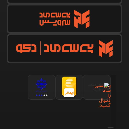
پـی‌سـی
مـاد
را
دنـبال
کـنید.