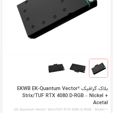
بلاک گرافیک EKWB EK-Quantum Vector²
Strix/TUF RTX 4080 D-RGB – Nickel +
Acetal
EK-Quantum Vector² Strix/TUF RTX 4080 D-RGB - Nickel +