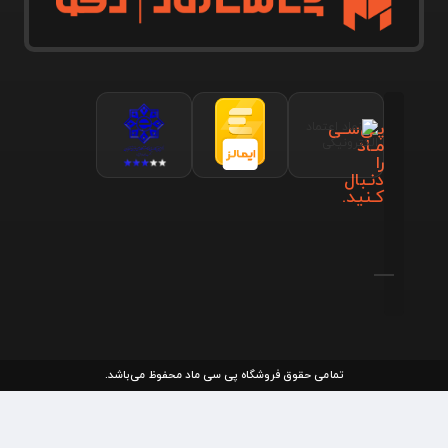
پـی‌سـی
مـاد
را
دنـبال
کـنید.
تمامی حقوق فروشگاه پی سی ماد محفوظ می‌باشد.