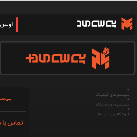
اولین 
سیستم های گیمینگ
پـی‌سـی
سیستم های رندرینگ
فروشگاه پی سی ماد