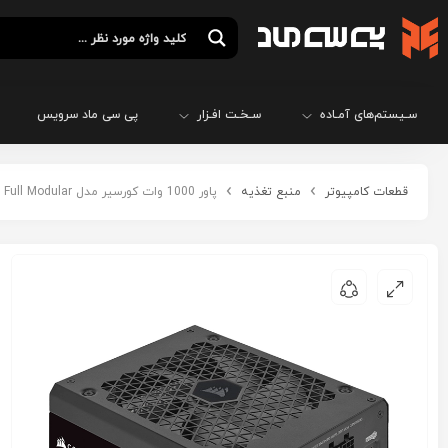
سـیستم‌های آمـاده
سـخـت افـزار
پی سی ماد سرویس
قطعات کامپیوتر
منبع تغذیه
پاور 1000 وات کورسیر مدل CORSAIR HX1000i Platinum Full Modular