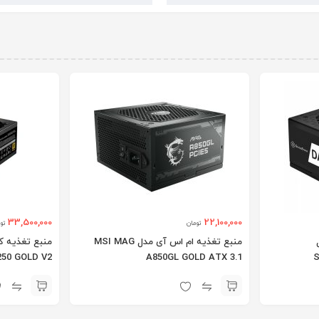
33,500,000
22,100,000
تومان
تو
منبع تغذیه ام اس آی مدل MSI MAG
منبع تغذیه ک
50 GOLD V2
A850GL GOLD ATX 3.1
S
ATX 3.0