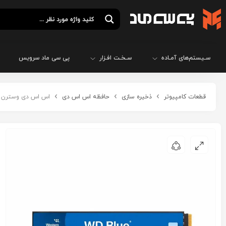
سـیستم‌های آمـاده
سـخـت افـزار
پی سی ماد سرویس
قطعات کامپیوتر
ذخیره سازی
حافظه اس اس دی
اس اس دی وسترن دیجیتال مدل 