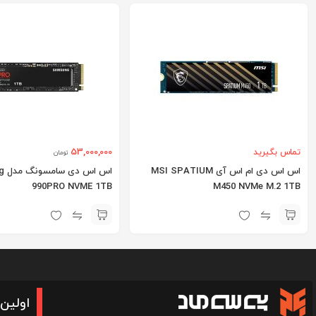
53,000,000
تماس بگیرید
تومان
اس اس دی ام اس آی MSI SPATIUM
اس 
990PRO NVME 1TB
M450 NVMe M.2 1TB
اولین 