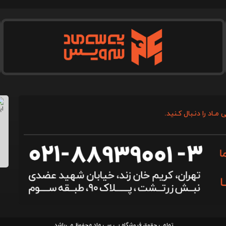
 مـاد را دنـبال کـنید.
تمامی حقوق فروشگاه پی سی ماد محفوظ می‌باشد.