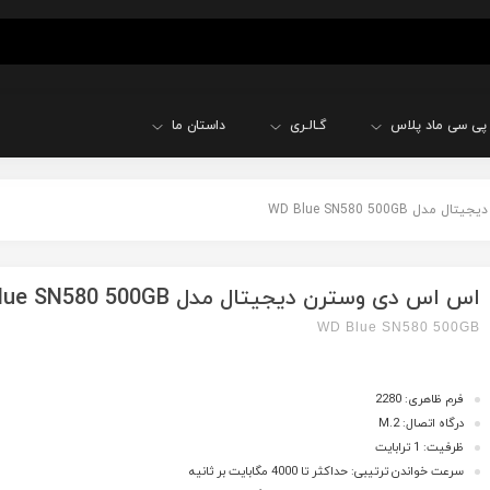
پی سی ماد پلاس
گـالـری
داستان ما
WD Blue SN580 500GB
اس اس دی وسترن دیجیتال مدل WD Blue SN580 500GB
WD Blue SN580 500GB
فرم ظاهری: 2280
درگاه اتصال: M.2
ظرفیت: 1 ترابایت
سرعت خواندن ترتیبی: حداکثر تا 4000 مگابایت بر ثانیه