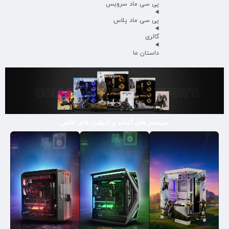
پی سی ماد سرویس
پی سی ماد پلاس
گالری
داستان ما
سیستم های آماده و ادیشن های خاص