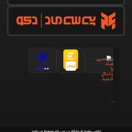
پـی‌سـی
مـاد
را
دنـبال
کـنید.
تمامی حقوق فروشگاه پی سی ماد محفوظ می‌باشد.