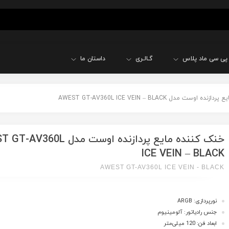
پی سی ماد پلاس
گـالـری
داستان ما
اوست مدل AWEST GT-AV360L ICE VEIN – BLACK
خنک کننده مایع پردازنده اوست مدل 0L
ICE VEIN – BLACK
AWEST GT-AV360L ICE VEIN - BLACK
نورپردازی: ARGB
جنس رادیاتور: آلومینیوم
ابعاد فن: 120 میلی‌متر