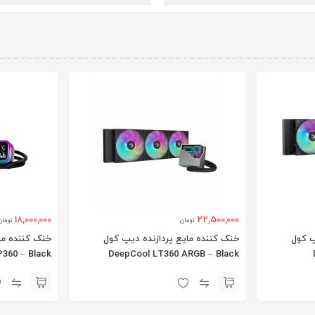
18,000,000
22,500,000
تومان
تومان
پ کول
خنک کننده مایع پردازنده دیپ کول
خنک کننده ما
360 – Black
DeepCool LT360 ARGB – Black