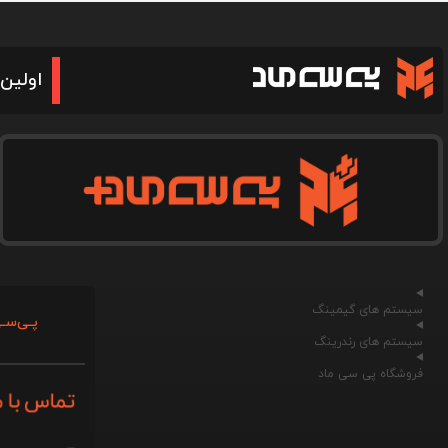
اولین 
سیستم های گیمینگ
پـی‌سـی
سیستم های رندرینگ
فروشگاه پی سی ماد