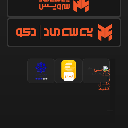
پـی‌سـی
مـاد
را
دنـبال
کـنید.