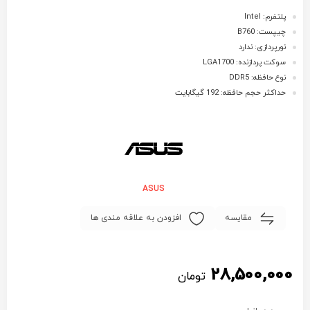
پلتفرم: Intel
چیپست: B760
نورپردازی: ندارد
سوکت پردازنده: LGA1700
نوع حافظه: DDR5
حداکثر حجم حافظه: 192 گیگابایت
ASUS
مقایسه
افزودن به علاقه مندی ها
28,500,000
تومان