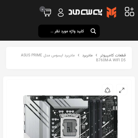
0
قطعات کامپیوتر
مادربرد
مادربرد ایسوس مدل ASUS PRIME
B760M-A WIFI D5