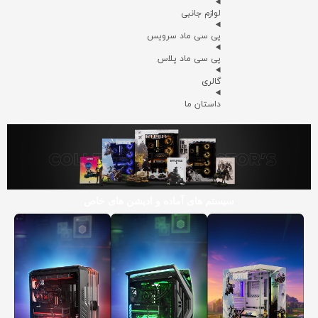
لوازم جانبی
پی سی ماد سرویس
پی سی ماد پلاس
گالری
داستان ما
سیستم های آماده و ادیشن های خاص