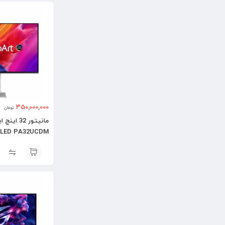
350,000,000
تومان
OLED PA32UCDM