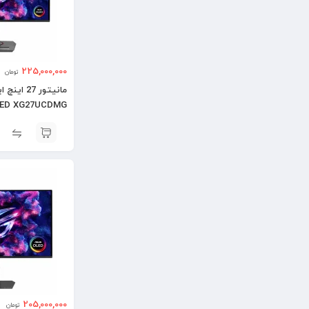
225,000,000
تومان
LED XG27UCDMG
205,000,000
تومان