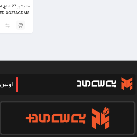
LED XG27ACDMS
اولین 