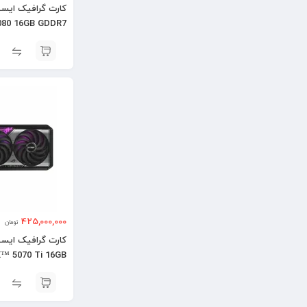
080 16GB GDDR7
Noctua OC
425,000,000
تومان
X™ 5070 Ti 16GB
OC