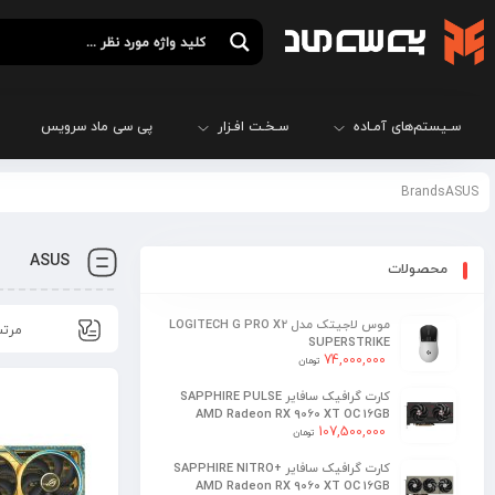
سـیستم‌های آمـاده
سـخـت افـزار
پی سی ماد سرویس
BrandsASUS
ASUS
محصولات
موس لاجیتک مدل LOGITECH G PRO X2
SUPERSTRIKE
74,000,000
تومان
کارت گرافیک سافایر SAPPHIRE PULSE
AMD Radeon RX 9060 XT OC 16GB
107,500,000
تومان
کارت گرافیک سافایر SAPPHIRE NITRO+
AMD Radeon RX 9060 XT OC 16GB