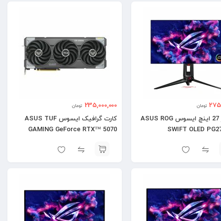
235,000,000
275,
تومان
تومان
مانیتور 27 اینچ ایسوس ASUS ROG
کارت گرافیک ایسوس ASUS TUF
GAMING GeForce RTX™ 5070
SWIFT OLED PG
12GB OC