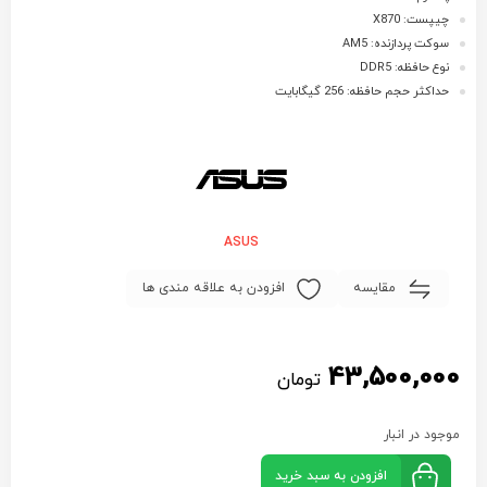
چیپست: X870
سوکت پردازنده: AM5
نوع حافظه: DDR5
حداکثر حجم حافظه: 256 گیگابایت
ASUS
مقایسه
افزودن به علاقه مندی ها
43,500,000
تومان
موجود در انبار
افزودن به سبد خرید