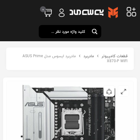
0
قطعات کامپیوتر
مادربرد
مادربرد ایسوس مدل ASUS Prime
X870-P WIFI