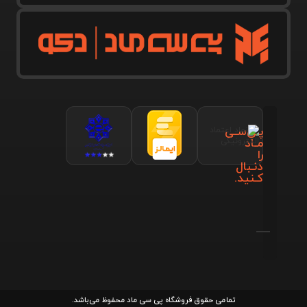
پـی‌سـی
مـاد
را
دنـبال
کـنید.
تمامی حقوق فروشگاه پی سی ماد محفوظ می‌باشد.