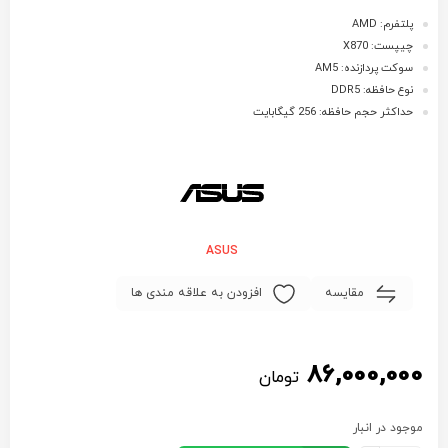
پلتفرم: AMD
چیپست: X870
سوکت پردازنده: AM5
نوع حافظه: DDR5
حداکثر حجم حافظه: 256 گیگابایت
ASUS
مقایسه
افزودن به علاقه مندی ها
86,000,000
تومان
موجود در انبار