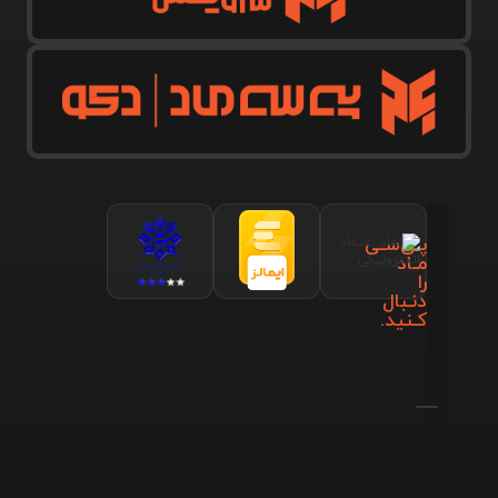
پـی‌سـی
مـاد
را
دنـبال
کـنید.