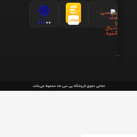
پـی‌سـی
مـاد
را
دنـبال
کـنید.
تمامی حقوق فروشگاه پی سی ماد محفوظ می‌باشد.