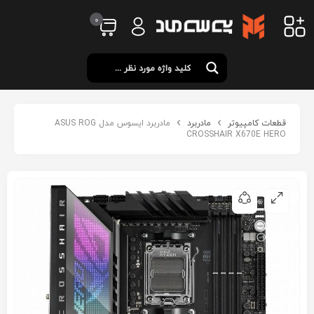
0
قطعات کامپیوتر
مادربرد
مادربرد ایسوس مدل ASUS ROG
CROSSHAIR X670E HERO