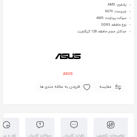
پلتفرم: AMD
چیپست: X670
سوکت پردازنده: AM5
نوع حافظه: DDR5
حداکثر حجم حافظه: 128 گیگابایت
ASUS
مقایسه
افزودن به علاقه مندی ها
توضیحات تکمیلی
نظرات کاربران
سوالات کاربران
نقد و بررس