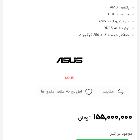
پلتفرم: AMD
چیپست: X870
سوکت پردازنده: AM5
نوع حافظه: DDR5
حداکثر حجم حافظه: 256 گیگابایت
ASUS
مقایسه
افزودن به علاقه مندی ها
155,000,000
تومان
موجود در انبار