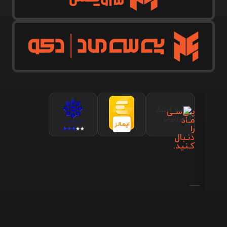
پـی‌سـی
مـاد
را
دنـبال
کـنید.