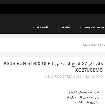
پی سی ماد پلاس
گـالـری
داستان ما
مانیتور 27 اینچ ایسوس ASUS ROG STRIX OLED
XG27UCDMG
ASUS ROG STRIX OLED XG27UCDMG
اندازه صفحه نمایش: 27 اینچ
زمان پاسخ دهی: 0.03 میلی‌ثانیه
نرخ بروزرسانی: 240 هرتز