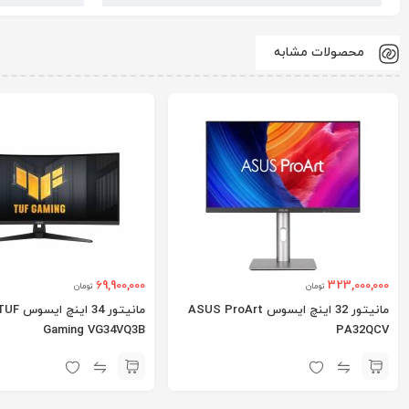
محصولات مشابه
69,900,000
323,000,000
تومان
تومان
مانیتور 32 اینچ ایسوس ASUS ProArt
مانیتور 34
Gaming VG34VQ3B
PA32QCV