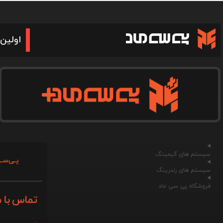
اولین 
سیستم های گیمینگ
پـی‌سـی
سیستم های رندرینگ
فروشگاه پی سی ماد