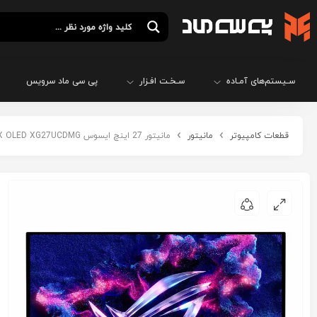
سـیستم‌های آمـاده
سـخـت افـزار
پی سی ماد سرویس
قطعات کامپیوتر
مانیتور
مانیتور 27 اینچ ایسوس ASUS ROG STRIX OLED XG27UCDMG