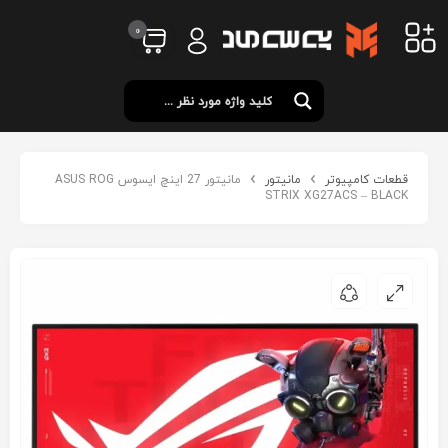
0
قطعات کامپیوتر
مانیتور
مانیتور 27 اینچ ایسوس ASUS ROG
STRIX XG27ACS – BLACK