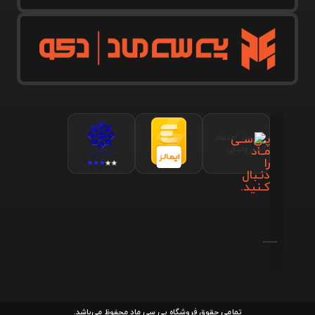
پـی‌سـی
مـاد
را
دنـبال
کـنید.
تمامی حقوق فروشگاه پی سی ماد محفوظ می‌باشد.