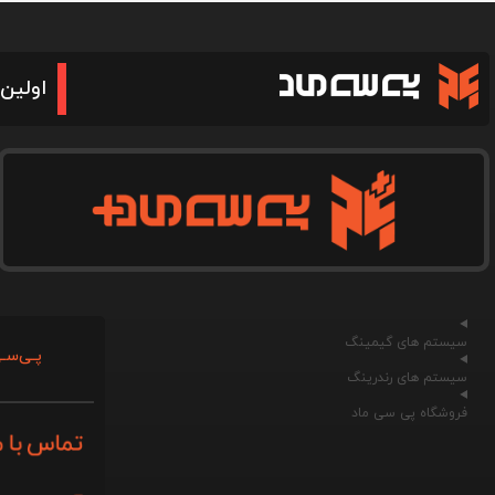
اولین 
سیستم های گیمینگ
پـی‌سـی
سیستم های رندرینگ
فروشگاه پی سی ماد