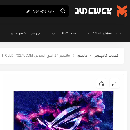
سـیستم‌های آمـاده
سـخـت افـزار
پی سی ماد سرویس
قطعات کامپیوتر
مانیتور
مانیتور 27 اینچ ایسوس ASUS ROG SWIFT OLED PG27UCDM