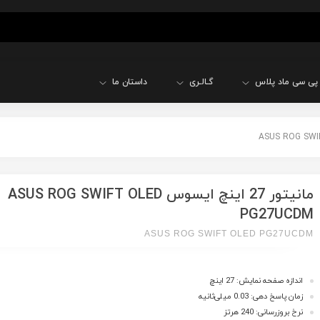
پی سی ماد پلاس
گـالـری
داستان ما
مانیتور 27 اینچ ایسوس ASUS ROG SWIFT OLED
PG27UCDM
ASUS ROG SWIFT OLED PG27UCDM
اندازه صفحه نمایش: 27 اینچ
زمان پاسخ دهی: 0.03 میلی‌ثانیه
نرخ بروزرسانی: 240 هرتز