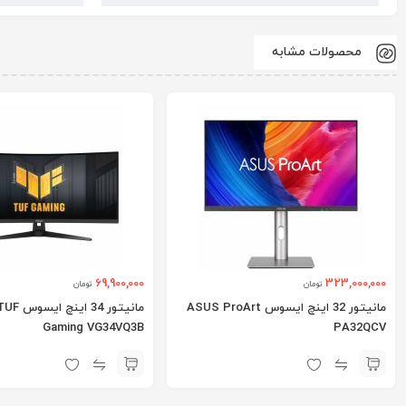
محصولات مشابه
69,900,000
323,000,000
تومان
تومان
مانیتور 32 اینچ ایسوس ASUS ProArt
مانیتور 34
Gaming VG34VQ3B
PA32QCV