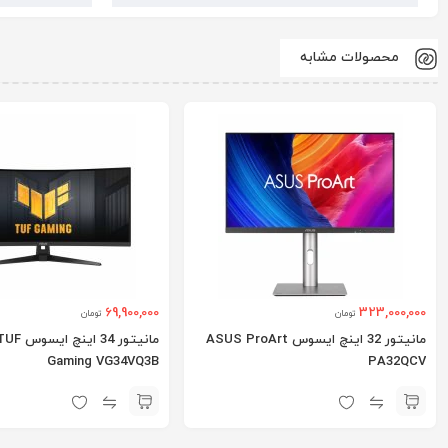
محصولات مشابه
69,900,000
323,000,000
تومان
تومان
مانیتور 32 اینچ ایسوس ASUS ProArt
مانیتور 34
Gaming VG34VQ3B
PA32QCV