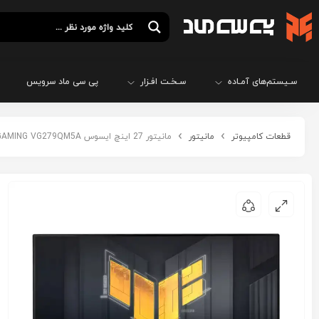
سـیستم‌های آمـاده
سـخـت افـزار
پی سی ماد سرویس
قطعات کامپیوتر
مانیتور
مانیتور 27 اینچ ایسوس ASUS TUF GAMING VG279QM5A