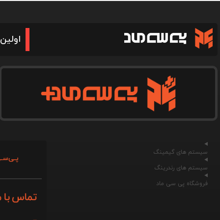
اولین 
سیستم های گیمینگ
پـی‌سـی
سیستم های رندرینگ
فروشگاه پی سی ماد