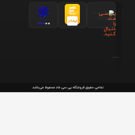
پـی‌سـی
مـاد
را
دنـبال
کـنید.
تمامی حقوق فروشگاه پی سی ماد محفوظ می‌باشد.