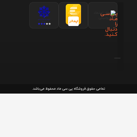
پـی‌سـی
مـاد
را
دنـبال
کـنید.
تمامی حقوق فروشگاه پی سی ماد محفوظ می‌باشد.