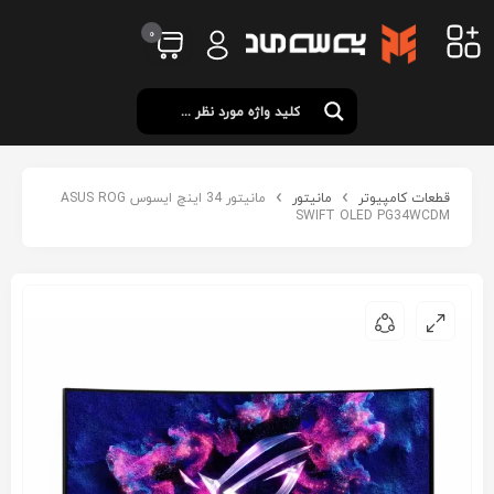
0
قطعات کامپیوتر
مانیتور
مانیتور 34 اینچ ایسوس ASUS ROG
SWIFT OLED PG34WCDM