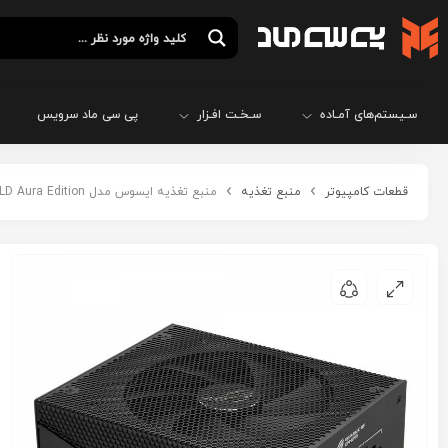
سـیستم‌های آمـاده
سـخـت افـزار
پی سی ماد سرویس
قطعات کامپیوتر
منبع تغذیه
منبع تغذیه ایسوس مدل ASUS ROG STRIX 1000W GOLD Aura Edition