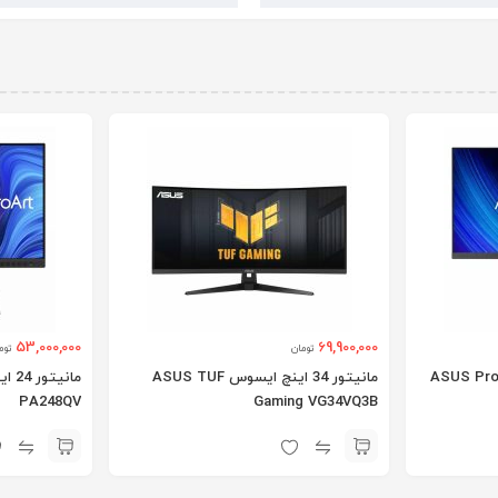
53,000,000
69,900,000
تومان
توم
3 اینچ ایسوس ASUS ProArt
مانیتور 34 اینچ ایسوس ASUS TUF
PA248QV
Gaming VG34VQ3B