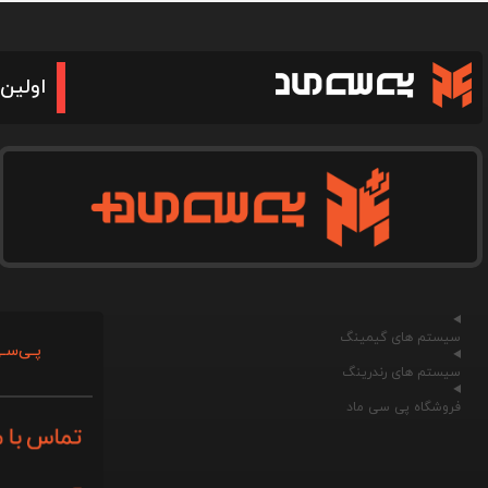
اولین 
سیستم های گیمینگ
پـی‌سـی
سیستم های رندرینگ
فروشگاه پی سی ماد