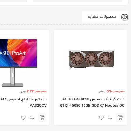
محصولات مشابه
323,000,000
590,000,000
تومان
تومان
کارت گرافیک ایسوس ASUS GeForce
مانیتور 2
PA32QCV
RTX™ 5080 16GB GDDR7 Noctua OC