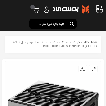
0
قطعات کامپیوتر
منبع تغذیه
منبع تغذیه ایسوس مدل ASUS
ROG THOR 1200W Platinum III (ATX3.1)