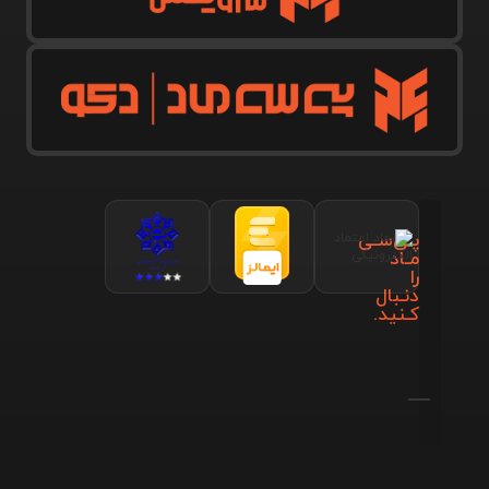
پـی‌سـی
مـاد
را
دنـبال
کـنید.