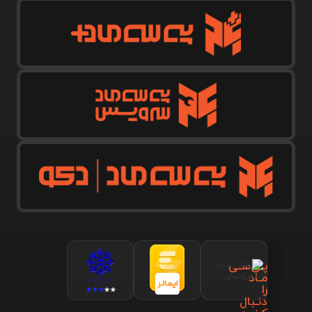
پـی‌سـی
مـاد
را
دنـبال