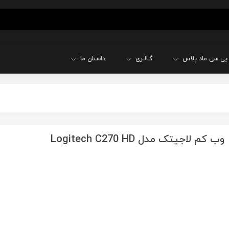
پی سی ماد پلاس
گـالـری
داستان ما
وب کم لاجیتک مدل Logitech C270 HD