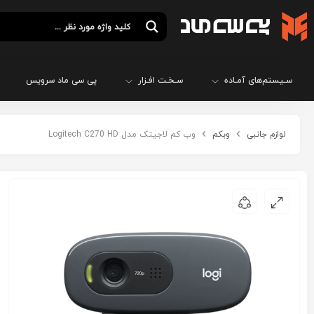
سـیستم‌های آمـاده
سـخـت افـزار
پی سی ماد سرویس
لوازم جانبی
وبکم
وب کم لاجیتک مدل Logitech C270 HD