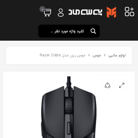
0
لوازم جانبی
موس
موس ریزر مدل Razer Cobra