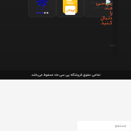
پـی‌سـی
مـاد
را
دنـبال
کـنید.
تمامی حقوق فروشگاه پی سی ماد محفوظ می‌باشد.