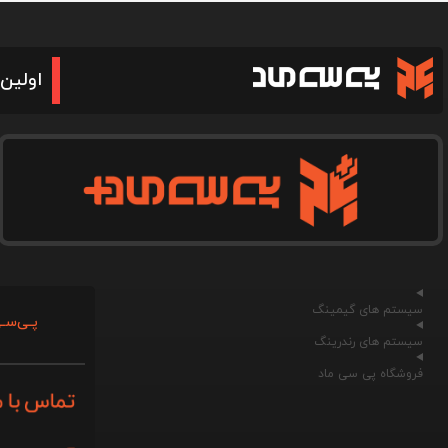
اولین 
سیستم های گیمینگ
پـی‌سـی
سیستم های رندرینگ
فروشگاه پی سی ماد