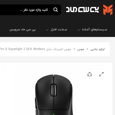
سـیستم‌های آمـاده
سـخـت افـزار
پی سی ماد سرویس
لوازم جانبی
موس
موس لاجیتک مدل Logitech G Pro X Superlight 2 DEX Wireless