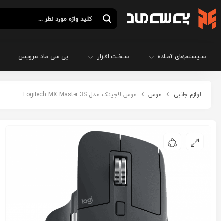
سـیستم‌های آمـاده
سـخـت افـزار
پی سی ماد سرویس
لوازم جانبی
موس
موس لاجیتک مدل Logitech MX Master 3S