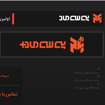
اولین 
سیستم های گیمینگ
پـی‌سـی
سیستم های رندرینگ
فروشگاه پی سی ماد