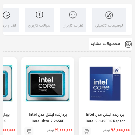
توضیحات تکمیلی
نظرات کاربران
سوالات کاربران
نقد و بررس
محصولات مشابه
پردازنده اینتل مدل Intel
پردازنده اینتل مدل Intel
265K
Core Ultra 7 265KF
Core i9-14900K Raptor
Lake Refresh
2,000,000
61,000,000
98,000,000
تومان
تومان