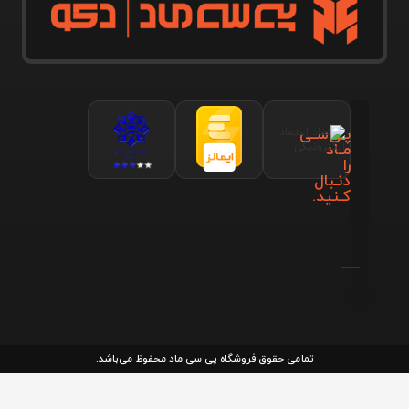
پـی‌سـی
مـاد
را
دنـبال
کـنید.
تمامی حقوق فروشگاه پی سی ماد محفوظ می‌باشد.