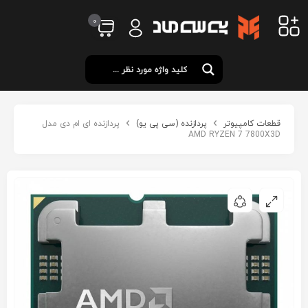
0
قطعات کامپیوتر
پردازنده (سی پی یو)
پردازنده ای ام دی مدل
AMD RYZEN 7 7800X3D