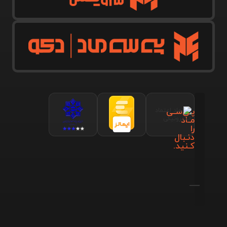
پـی‌سـی
مـاد
را
دنـبال
کـنید.