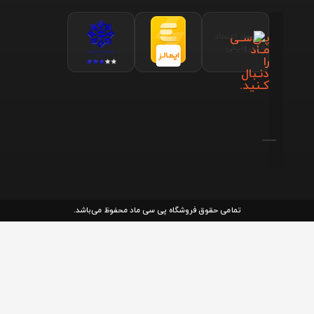
پـی‌سـی
مـاد
را
دنـبال
کـنید.
تمامی حقوق فروشگاه پی سی ماد محفوظ می‌باشد.