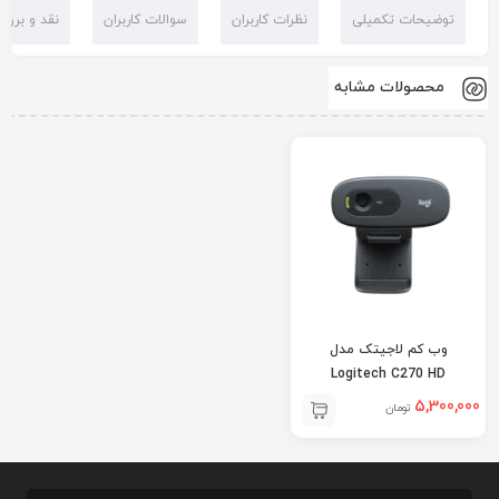
توضیحات تکمیلی
نظرات کاربران
سوالات کاربران
نقد و بررس
محصولات مشابه
وب کم لاجیتک مدل
Logitech C270 HD
5,300,000
تومان