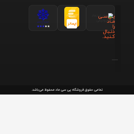
پـی‌سـی
مـاد
را
دنـبال
کـنید.
تمامی حقوق فروشگاه پی سی ماد محفوظ می‌باشد.