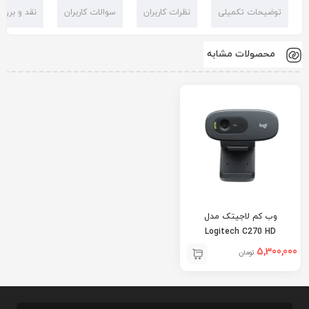
توضیحات تکمیلی
نظرات کاربران
سوالات کاربران
نقد و بررس
محصولات مشابه
وب کم لاجیتک مدل
Logitech C270 HD
5,300,000
تومان