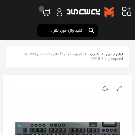
0
لوازم جانبی
کیبورد
کیبورد گیمینگ لاجیتک مدل Logitech
G915 X Lightspeed