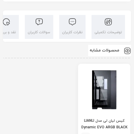
توضیحات تکمیلی
نظرات کاربران
سوالات کاربران
نقد و بررس
محصولات مشابه
کیس لیان لی مدل LIANLI
Dynamic EVO ARGB BLACK