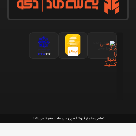
پـی‌سـی
مـاد
را
دنـبال
کـنید.
تمامی حقوق فروشگاه پی سی ماد محفوظ می‌باشد.