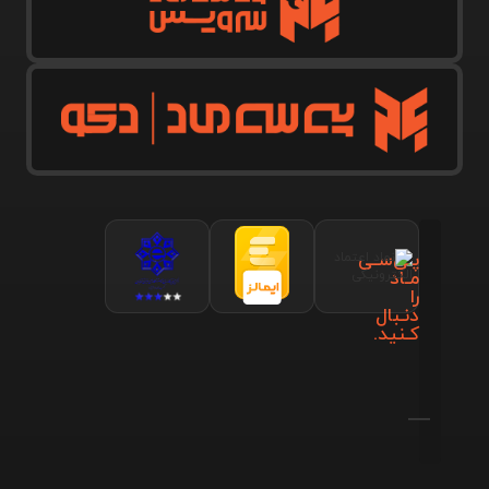
پـی‌سـی
مـاد
را
دنـبال
کـنید.