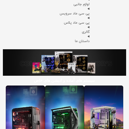
لوازم جانبی
پی سی ماد سرویس
پی سی ماد پلاس
گالری
داستان ما
سیستم های آماده و ادیشن های خاص