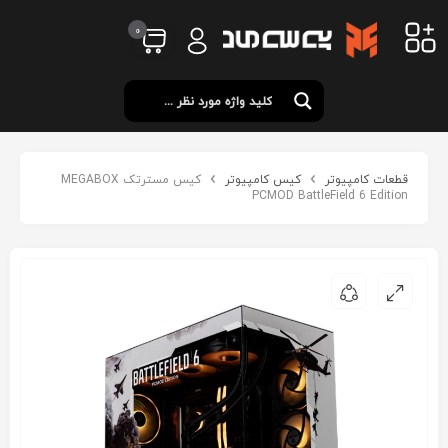
0
قطعات کامپیوتر
کیس کامپیوتر
کیس مسترتک MEGABOX
PCMOD BattleField 6 Edition