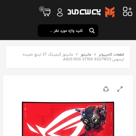
0
قطعات کامپیوتر
مانیتور
مانیتور گیمینگ 27 اینچ خمیده
ایسوس ASUS ROG STRIX XG27WCS