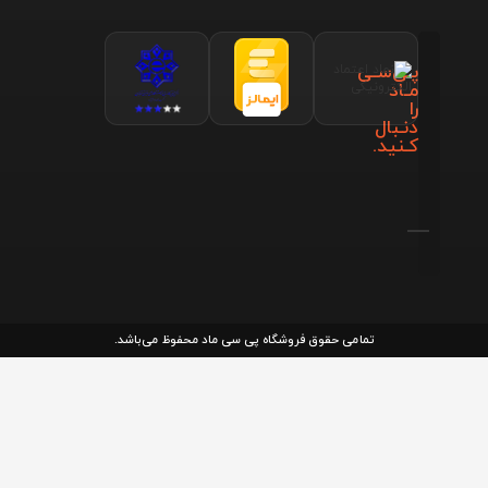
پـی‌سـی
مـاد
را
دنـبال
کـنید.
تمامی حقوق فروشگاه پی سی ماد محفوظ می‌باشد.