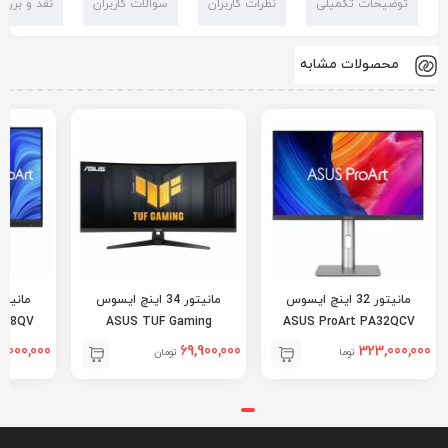
توضیحات تکمیلی
نظرات کاربران
سوالات کاربران
نقد و بررس
محصولات مشابه
مانیتور 32 اینچ ایسوس
مانیتور 34 اینچ ایسوس
248QV
ASUS TUF Gaming
ASUS ProArt PA32QCV
VG34VQ3B
,000,000
69,900,000
323,000,000
تومان
تومان