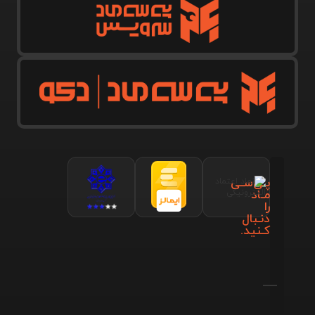
پـی‌سـی
مـاد
را
دنـبال
کـنید.