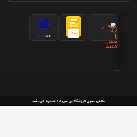
پـی‌سـی
مـاد
را
دنـبال
کـنید.
تمامی حقوق فروشگاه پی سی ماد محفوظ می‌باشد.