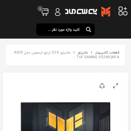
0
قطعات کامپیوتر
مانیتور
مانیتور 23.8 اینچ ایسوس مدل ASUS
TUF GAMING VG249QM1A