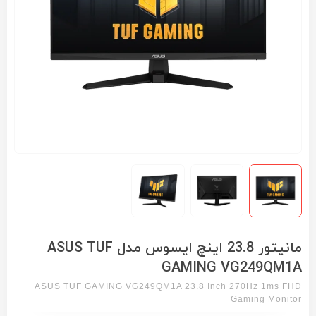
مانیتور 23.8 اینچ ایسوس مدل ASUS TUF
GAMING VG249QM1A
ASUS TUF GAMING VG249QM1A 23.8 Inch 270Hz 1ms FHD
Gaming Monitor