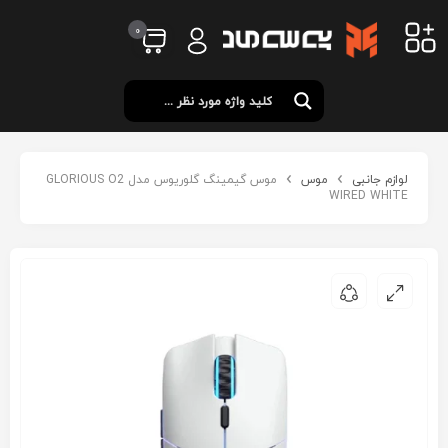
0
لوازم جانبی
موس
موس گیمینگ گلوریوس مدل GLORIOUS O2
WIRED WHITE