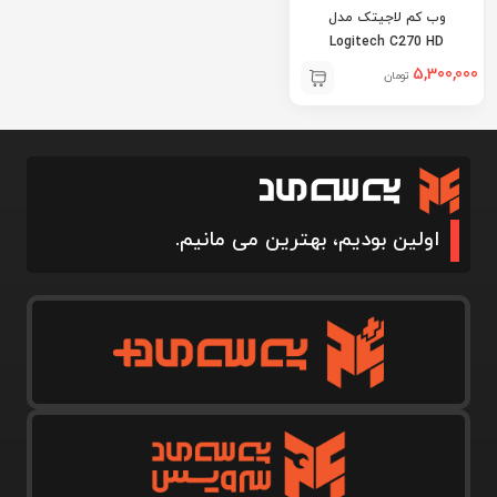
وب کم لاجیتک مدل
Logitech C270 HD
5,300,000
تومان
اولین بودیم، بهترین می مانیم.