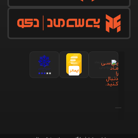
پـی‌سـی
مـاد
را
دنـبال
کـنید.