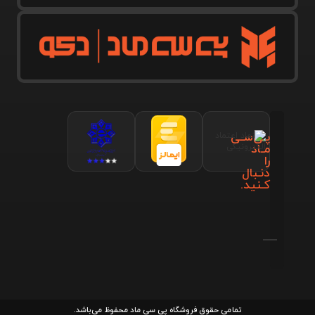
پـی‌سـی
مـاد
را
دنـبال
کـنید.
تمامی حقوق فروشگاه پی سی ماد محفوظ می‌باشد.