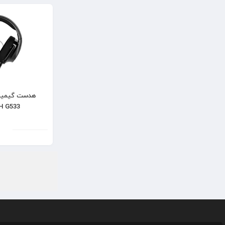
هدست گیمین
H G533