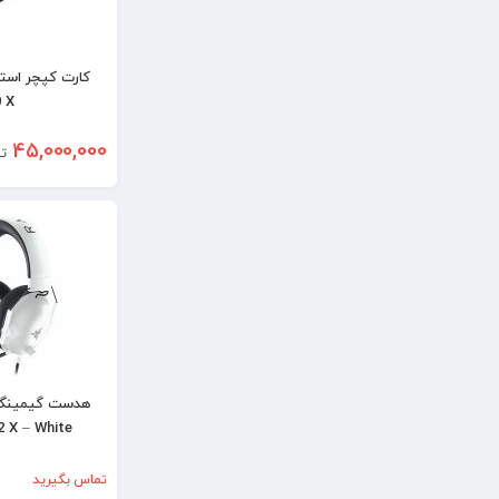
 X
45,000,000
ت
2 X – White
تماس بگیرید