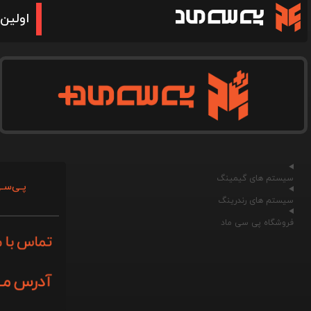
اولین 
سیستم های گیمینگ
پـی‌سـی
سیستم های رندرینگ
فروشگاه پی سی ماد