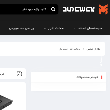
سـیستم‌های آمـاده
سـخـت افـزار
پی سی ماد سرویس
لوازم جانبی
تجهیزات استریم
فیلتر محصولات